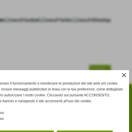
successivo >>
close
gliorare il funzionamento e monitorare le prestazioni del sito web e/o cookie
 inviare messaggi pubblicitari in linea con le tue preferenze, come dettagliato
rio autorizzare i nostri cookie. Cliccando sul pulsante ACCONSENTO,
o banner e navigando il sito acconsenti all'uso dei cookie.
si.
nso