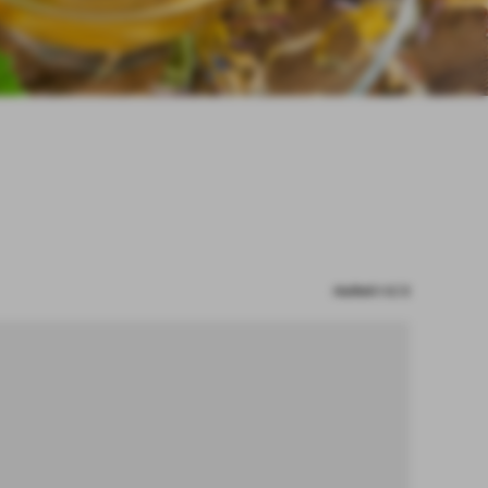
risultati: 1-2 / 2
ne: A - B - C - D - E