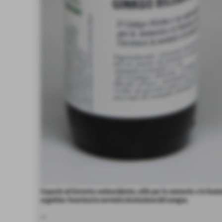
Capsule ed Estratto antiossidante, utile per la memoria e le funzi
cognitive. Favorisce la normale circolazione del sangue.
---