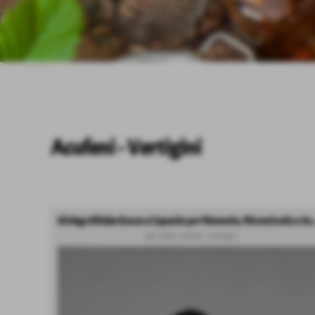
Invia
Acufeni - Vertigini
Ginkgo Biloba Gocce e Capsul
cod.: 0450
-
Acufeni - Vertigini