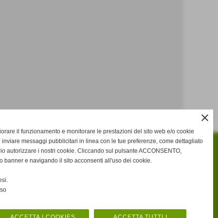
close
gliorare il funzionamento e monitorare le prestazioni del sito web e/o cookie
 inviare messaggi pubblicitari in linea con le tue preferenze, come dettagliato
rio autorizzare i nostri cookie. Cliccando sul pulsante ACCONSENTO,
o banner e navigando il sito acconsenti all'uso dei cookie.
si.
nso
ACCETTA I COOKIES
ACCETTA TUTTI I