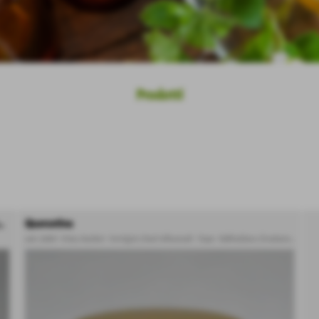
Prodotti
e per Memoria, Microcircolo e Acufeni
Quercetina
cod.: 2889
-
Vista
,
Acufeni - Vertigini
,
Stati influenzali - Tosse - Raffreddore
,
Circolazione
,
Vitami