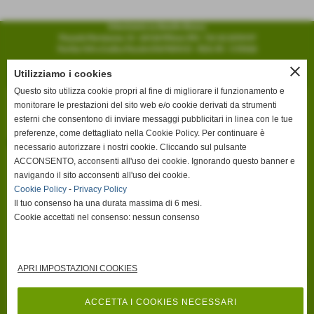
Erboristeria La Betulla Bianca
Piazzale Martesana, 10 - 20128 Milano (MI) - Tel. 02 2570197
Partita IVA e Codice Fiscale 07677870151 - REA: MI - 1175928
close
© Tutti i contenuti sono protetti da diritti di Copyright
Utilizziamo i cookies
Questo sito utilizza cookie propri al fine di migliorare il funzionamento e
monitorare le prestazioni del sito web e/o cookie derivati da strumenti
esterni che consentono di inviare messaggi pubblicitari in linea con le tue
preferenze, come dettagliato nella Cookie Policy. Per continuare è
necessario autorizzare i nostri cookie. Cliccando sul pulsante
ACCONSENTO, acconsenti all'uso dei cookie. Ignorando questo banner e
navigando il sito acconsenti all'uso dei cookie.
Cookie Policy
-
Privacy Policy
Il tuo consenso ha una durata massima di 6 mesi.
Cookie accettati nel consenso: nessun consenso
APRI IMPOSTAZIONI COOKIES
ACCETTA I COOKIES NECESSARI